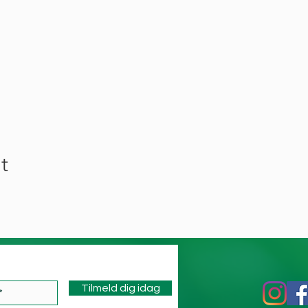
t
Tilmeld dig idag