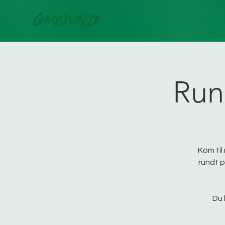
Hvem er vi
Bliv medle
Run
Kom til
rundt p
Du 