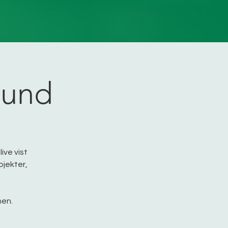
bund
ive vist
ojekter,
nen.