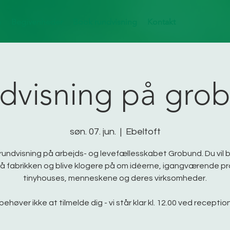
m
Begivenheder
Book rundvisning
Kontakt
dvisning på gro
søn. 07. jun.
  |  
Ebeltoft
 rundvisning på arbejds- og levefællesskabet Grobund. Du vil bl
å fabrikken og blive klogere på om idéerne, igangværende pr
tinyhouses, menneskene og deres virksomheder.
behøver ikke at tilmelde dig - vi står klar kl. 12.00 ved receptio