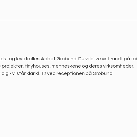
jds- og levefællesskabet Grobund. Du vil blive vist rundt på fa
projekter, tinyhouses, menneskene og deres virksomheder. 
 dig - vi står klar kl. 12 ved receptionen på Grobund