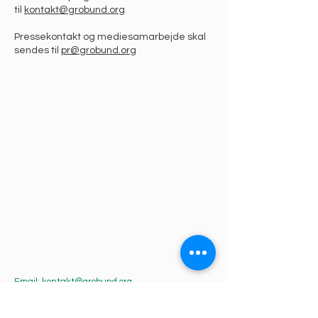
til
kontakt@grobund.org
Pressekontakt og mediesamarbejde skal
sendes til
pr@grobund.org
Email:
kontakt@grobund.org
,
Foreningen Grobund CVR
DK-38034766
,
Foreningen Grobund Fabrik CVR DK-39510324,