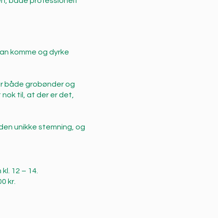
n, både professionelt
 kan komme og dyrke
vor både grobønder og
ok til, at der er det,
den unikke stemning, og
l. 12 – 14.
0 kr.