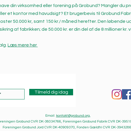
ave din virksomhed eller forening på Grobund? Mangler du pr
ller et kontor med havudsigt? Et brugerbevis til Grobund Fabrik,
koster 50.000 kr, samt 150 kr./ måned herefter. Den løbende u
ring af fabrikken; de 50.000 kr. er din del af de 8 millioner kr. 
alg.
Læs mere her
Tilmeld dig idag
Email:
kontakt@grobund.org
,
oreningen Grobund CVR
DK-38034766
, Foreningen Grobund Fabrik CVR DK-3951
Foreningen Grobund Jord CVR DK-40909370, Fonden Gældfri CVR DK-394328