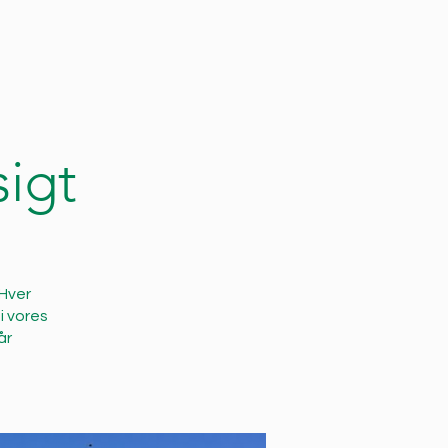
igt
 Hver
i vores
år