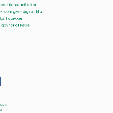
oduktionsfaciliteter
 som giver dig ret til at
dgift dækker
vi gav for at købe
0324,
62