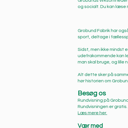
Grobunds virksomheder 
og socialt. Du kan læs
Grobund Fabrik har også
sport, deltage i fælless
Sidst, men ikke mindst 
udefrakommende kan leje 
man skal bruge, og lille n
Alt dette sker på samm
hør historien om Grobun
Besøg os
Rundvisning på Grobund F
Rundvisningen er gratis.
Læs mere her.
Vær med