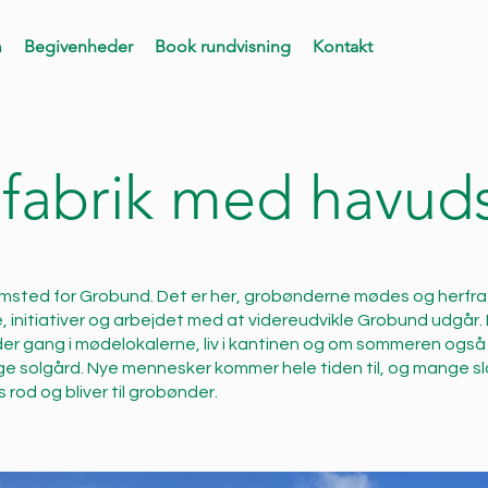
m
Begivenheder
Book rundvisning
Kontakt
 fabrik med havuds
jemsted for Grobund. Det er her, grobønderne mødes og herfra
 initiativer og arbejdet med at videreudvikle Grobund udgår.
der gang i mødelokalerne, liv i kantinen og om sommeren også 
ge solgård. Nye mennesker kommer hele tiden til, og mange sl
s rod og bliver til grobønder.