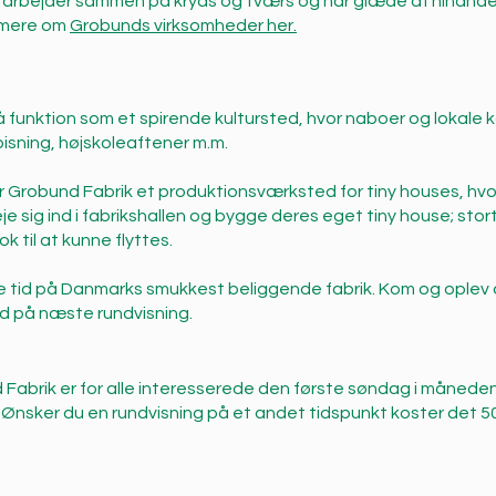
arbejder sammen på kryds og tværs og har glæde af hinande
e mere om
Grobunds virksomheder her.
 funktion som et spirende kultursted, hvor naboer og lokale
pisning, højskoleaftener m.m.
er Grobund Fabrik et produktionsværksted for tiny houses, h
sig ind i fabrikshallen og bygge deres eget tiny house; stort n
ok til at kunne flyttes.
e tid på Danmarks smukkest beliggende fabrik. Kom og oplev 
d på næste rundvisning.
abrik er for alle interesserede den første søndag i måneden k
 Ønsker du en rundvisning på et andet tidspunkt koster det 50