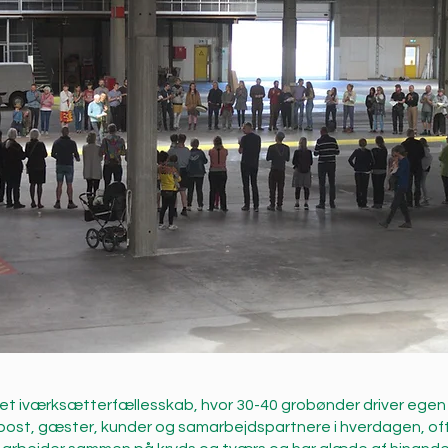
et iværksætterfællesskab, hvor 30-40 grobønder driver egen 
post, gæster, kunder og samarbejdspartnere i hverdagen, of