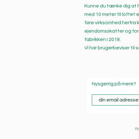
Kunne du tænke dig at h
med 10 meter til loftet e
føre virksomhed herfra 
ejendomsskatter og forsik
fabrikken i 2018.
Vi har brugerbeviser til s
Nysgerrig på mere?
F