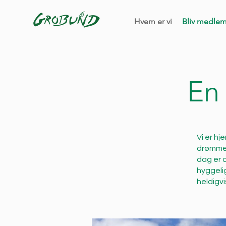
Hvem er vi
Bliv medle
En
Vi er h
drømme,
dag er 
hyggeli
heldigvi