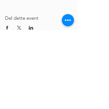
Del dette event
Email:
kontakt@grobund.org
,
Foreningen Grobund CVR
DK-38034766
,
Foreningen Grobund Fabrik CVR DK-39510324,
Foreningen Grobund Jord CVR DK-40909370,
Fonden Gældfri CVR DK-39432862
Privatlivspolitik
Nysgerrig på mere?