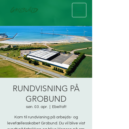
RUNDVISNING PÅ
GROBUND
søn. 03. apr.
  |  
Ebeltoft
Kom til rundvisning på arbejds- og
levefællesskabet Grobund. Du vil blive vist