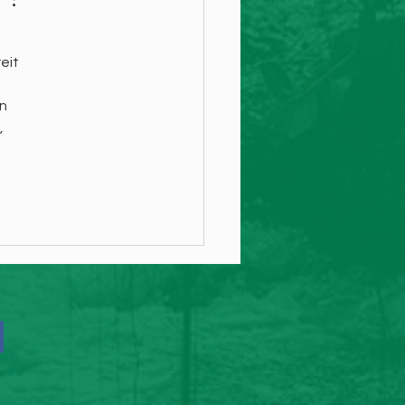
eit 
n 
, 