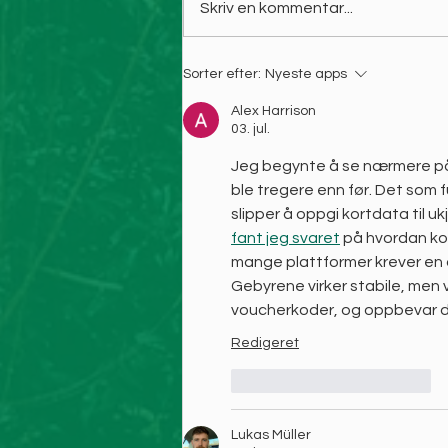
Skriv en kommentar...
Sorter efter:
Nyeste apps
Alex Harrison
03. jul.
Jeg begynte å se nærmere på
ble tregere enn før. Det som 
slipper å oppgi kortdata til uk
fant jeg svaret
 på hvordan kod
mange plattformer krever en a
Gebyrene virker stabile, men v
voucherkoder, og oppbevar d
Redigeret
Synes godt om
Svar
Lukas Müller