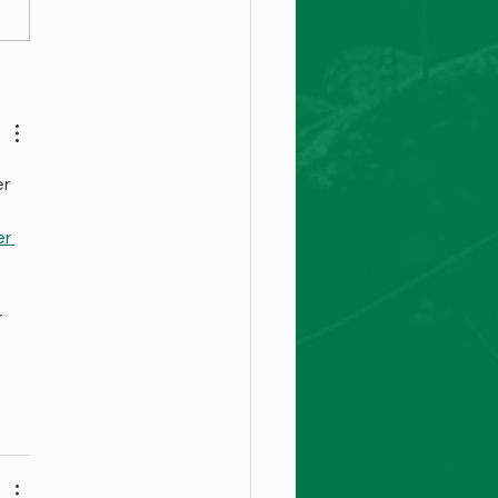
OPLEV GROBUND - Lørdag d. 4. juni 2022
r 
r 
 