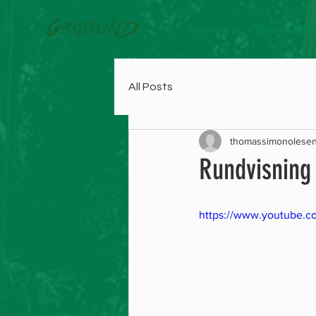
Hvem er vi
Bliv medle
All Posts
thomassimonolese
Rundvisning
https://www.youtube