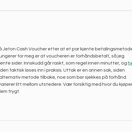
 Jeton Cash Voucher etter at et par kjente betalingsmetode
fungerer for meg er at voucheren er forhåndsbetalt, så jeg 
jente sider. Innskudd går raskt, som regel innen minutter, og 
he
en faktisk løses inn i praksis. Uttak er en annen sak, siden 
lternativ metode tilbake, noe som bør sjekkes på forhånd. 
arierer litt mellom utstedere. Vær forsiktig med hvor du kjøper
em trygt.