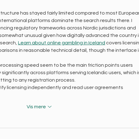
astructure has stayed fairly limited compared to most Europea
nternational platforms dominate the search results there. I 
cing regulatory frameworks across Nordic jurisdictions and 
 somewhat unusual given how digitally advanced the country i
search, 
Learn about online gambling in Iceland
 covers licensi
risons in reasonable technical detail, though the interface i
ocessing speed seem to be the main friction points users 
significantly across platforms serving Icelandic users, which i
ting to any registration process.
rify licensing independently and read user agreements 
Vis mere