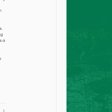
n 
s.
ng 
s a 
s 