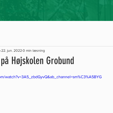
m
Begivenheder
Book rundvisning
Kontakt
n
22. jun. 2022
0 min læsning
 på Højskolen Grobund
.com/watch?v=3A5_zbdGyvQ&ab_channel=sm%C3%A5BYG