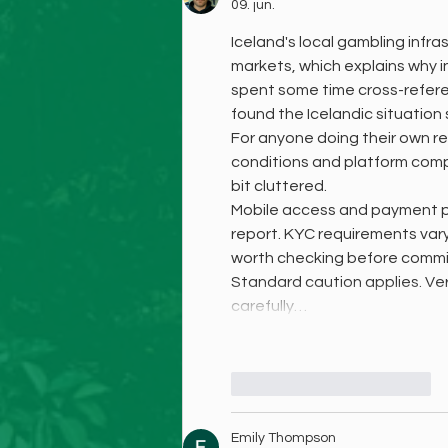
09. jun.
Iceland's local gambling infr
markets, which explains why i
spent some time cross-referen
found the Icelandic situation
For anyone doing their own re
conditions and platform compa
bit cluttered.
Mobile access and payment pr
report. KYC requirements vary 
worth checking before commit
Standard caution applies. Ve
carefully…
Synes godt om
Svar
Emily Thompson