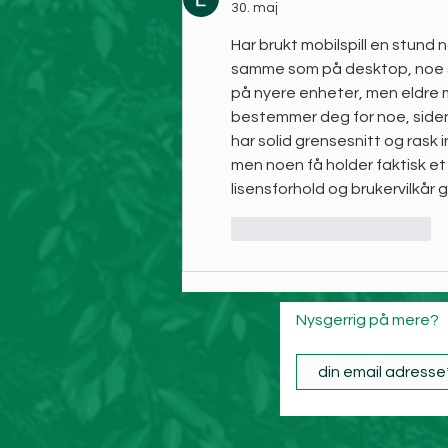
30. maj
Har brukt mobilspill en stund 
samme som på desktop, noe som
på nyere enheter, men eldre 
bestemmer deg for noe, siden
har solid grensesnitt og rask i
men noen få holder faktisk et
lisensforhold og brukervilkår g
Synes godt om
Svar
Nysgerrig på mere?